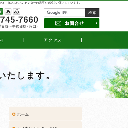
では、東林ふれあいセンターの講座や施設をご案内しています。
042-745-7660
受付時間
午前9時～午後8時（窓口）
サイズの変更
小
中
大
お問合せ
内
アクセス
開いたします。
ホーム