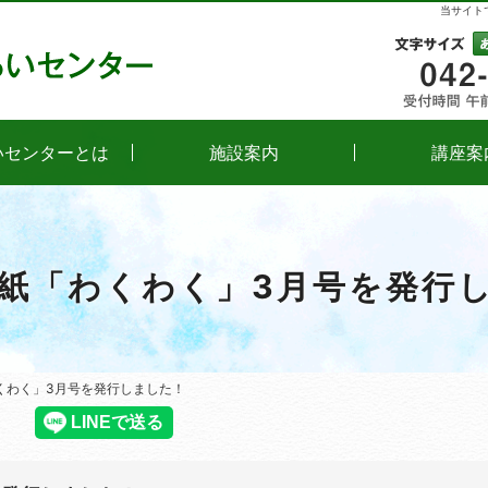
当サイト
文字
いセンターとは
施設案内
講座案
紙「わくわく」3月号を発行
くわく」3月号を発行しました！
くわく」3月号を発行しました！