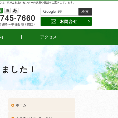
では、東林ふれあいセンターの講座や施設をご案内しています。
042-745-7660
受付時間
午前9時～午後8時（窓口）
サイズの変更
小
中
大
お問合せ
内
アクセス
しました！
ホーム