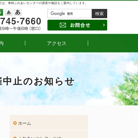
では、東林ふれあいセンターの講座や施設をご案内しています。
042-745-7660
受付時間
午前9時～午後8時（窓口）
サイズの変更
小
中
大
お問合せ
内
アクセス
催中止のお知らせ
ホーム