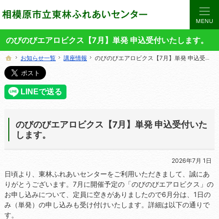
当サイトでは、東林ふれあいセンターの講座や施設をご案内しています。
東林ふれあいセンターの総合案内サイト
のびのびエアロビクス【7月】単発 申込受付いたします。
お知らせ一覧
お知らせ一覧
講座情報
講座情報
のびのびエアロビクス【7月】単発 申込受付いたします。
のびのびエアロビクス【7月】単発 申込受付いたします。
ホーム
ホーム
のびのびエアロビクス【7月】単発 申込受付いた
します。
2026年7月 1日
日頃より、東林ふれあいセンターをご利用いただきまして、誠にあ
りがとうございます。7月に開催予定の「のびのびエアロビクス」の
お申し込みについて、定員に空きがありましたので6月分は、1日の
み（単発）の申し込みも受け付けいたします。詳細は以下の通りで
す。