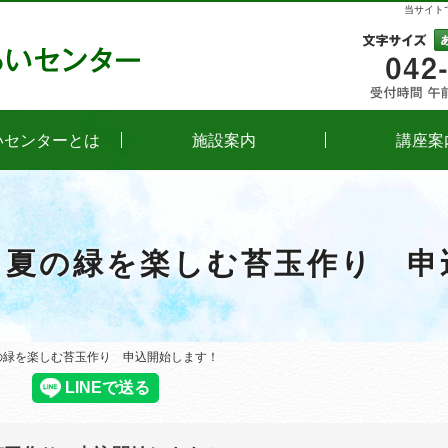
当サイト
文字
いセンターとは
施設案内
講座案
）夏の緑を楽しむ苔玉作り 
夏の緑を楽しむ苔玉作り 申込開始します！
夏の緑を楽しむ苔玉作り 申込開始します！