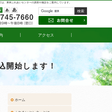
では、東林ふれあいセンターの講座や施設をご案内しています。
042-745-7660
受付時間
午前9時～午後8時（窓口）
サイズの変更
小
中
大
お問合せ
内
アクセス
申込開始します！
ホーム