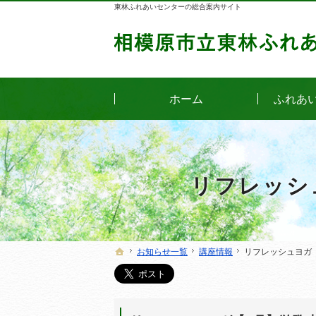
東林ふれあいセンターの総合案内サイト
ホーム
ふれあ
リフレッシ
お知らせ一覧
お知らせ一覧
講座情報
講座情報
リフレッシュヨガ
リフレッシュヨガ
ホーム
ホーム