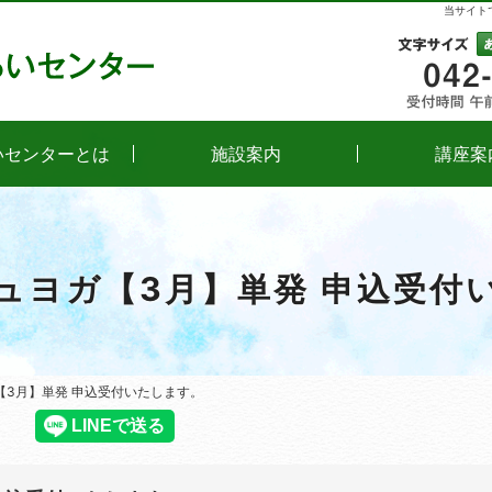
当サイト
文字
いセンターとは
施設案内
講座案
ュヨガ【3月】単発 申込受付
【3月】単発 申込受付いたします。
【3月】単発 申込受付いたします。