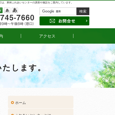
では、東林ふれあいセンターの講座や施設をご案内しています。
042-745-7660
受付時間
午前9時～午後8時（窓口）
サイズの変更
小
中
大
お問合せ
内
アクセス
いたします。
ホーム