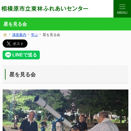
当サイトでは、東林ふれあいセンターの講座や施設をご案内しています。
東林ふれあいセンターの総合案内サイト
星を見る会
講座案内
講座案内
学ぶ
学ぶ
星を見る会
星を見る会
ホーム
ホーム
星を見る会