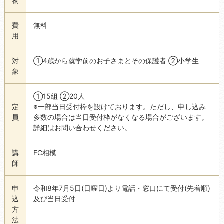
物
費
無料
用
対
①4歳から就学前のお子さまとその保護者 ②小学生
象
①15組 ②20人
定
※一部当日受付枠を設けております。ただし、申し込み
員
多数の場合は当日受付枠がなくなる場合がございます。
詳細はお問い合わせください。
講
FC相模
師
申
令和8年7月5日(日曜日)より電話・窓口にて受付(先着順)
込
及び当日受付
方
法