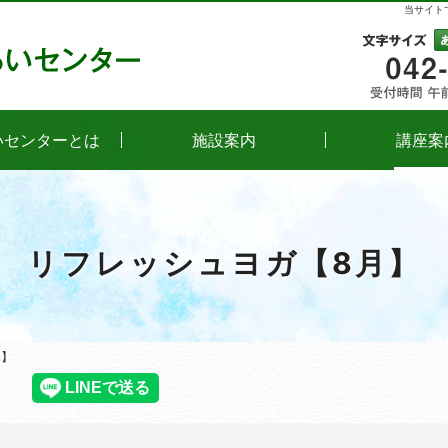
当サイト
文字
いセンターとは
施設案内
講座案
リフレッシュヨガ【8月】
月】
月】