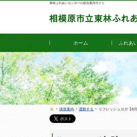
東林ふれあいセンターの総合案内サイト
ホーム
ふれあ
講座案内
講座案内
運動する
運動する
リフレッシュヨガ【8
リフレッシュヨガ【8
ホーム
ホーム