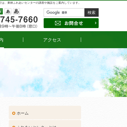
では、東林ふれあいセンターの講座や施設をご案内しています。
042-745-7660
受付時間
午前9時～午後8時（窓口）
サイズの変更
小
中
大
お問合せ
内
アクセス
ホーム